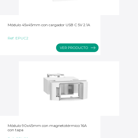
Módulo 45x45mm con cargador USB C 5V 2.1A
Ref:
EPUC2
Módulo 90x45mm con magnetotérmico 16A
con tapa