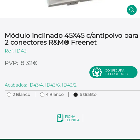
Módulo inclinado 45X45 c/antipolvo para
2 conectores R&M® Freenet
ID43
€
8.32
CONFIGURA
TU PRODUCTO
Acabados: ID43/4, ID43/6, ID43/2
2 Blanco
4 Blanco
6 Grafito