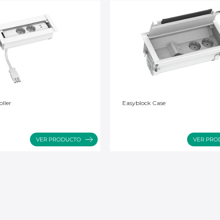
ller
Easyblock Case