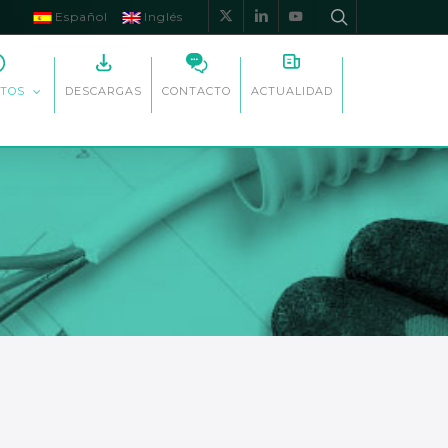
Español
Inglés
x-
linkedin
youtube
twitter
DESCARGAS
CONTACTO
ACTUALIDAD
TOS