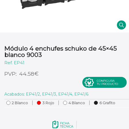
Módulo 4 enchufes schuko de 45×45
blanco 9003
EP41
€
44.58
CONFIGURA
TU PRODUCTO
Acabados: EP41/2, EP41/3, EP41/4, EP41/6
2 Blanco
3 Rojo
4 Blanco
6 Grafito