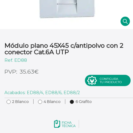
Módulo plano 45X45 c/antipolvo con 2
conector Cat.6A UTP
ED88
€
35.63
CONFIGURA
TU PRODUCTO
Acabados: ED88/4, ED88/6, ED88/2
2 Blanco
4 Blanco
6 Grafito