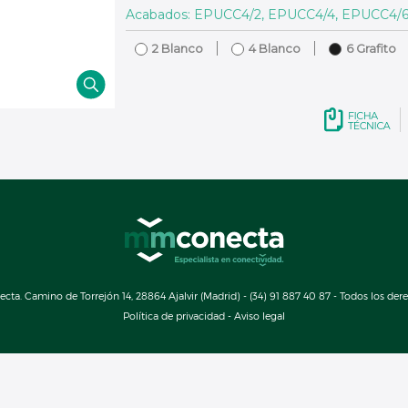
Acabados: EPUCC4/2, EPUCC4/4, EPUCC4/
2 Blanco
4 Blanco
6 Grafito
a. Camino de Torrejón 14, 28864 Ajalvir (Madrid) - (34) 91 887 40 87 - Todos los der
Política de privacidad
-
Aviso legal