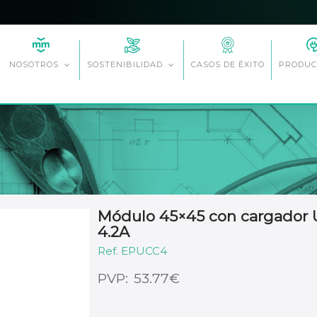
CASOS DE ÉXITO
NOSOTROS
SOSTENIBILIDAD
PRODUC
Módulo 45×45 con cargador U
4.2A
EPUCC4
€
53.77