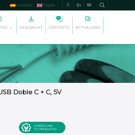
Español
Inglés
x-
linkedin
youtube
twitter
DESCARGAS
CONTACTO
ACTUALIDAD
TOS
SB Doble C + C, 5V
CONFIGURA
TU PRODUCTO