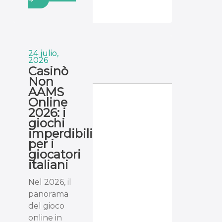
24 julio,
2026
Casinò
Non
AAMS
Online
2026: i
giochi
imperdibili
per i
giocatori
italiani
Nel 2026, il
panorama
del gioco
online in