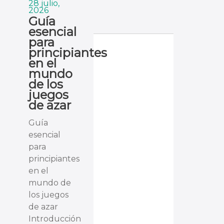
28 julio,
2026
Guía
esencial
para
principiantes
en el
mundo
de los
juegos
de azar
Guía
esencial
para
principiantes
en el
mundo de
los juegos
de azar
Introducción