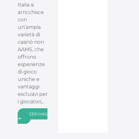
Italia si
arricchisce
con
un’ampia
varietà di
casinò non
AAMS, che
offrono
esperienze
di gioco
uniche e
vantaggi
esclusivi per
i giocatori,…
LEER MÁS