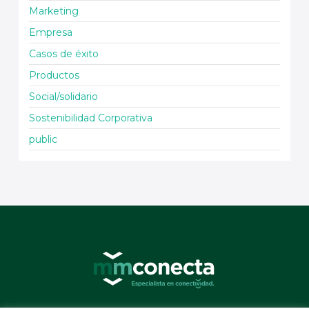
Marketing
Empresa
Casos de éxito
Productos
Social/solidario
Sostenibilidad Corporativa
public