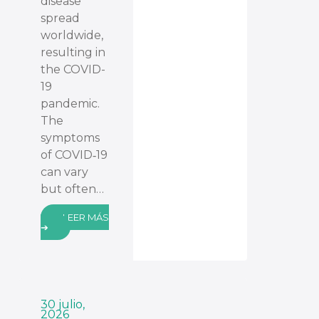
disease
spread
worldwide,
resulting in
the COVID-
19
pandemic.
The
symptoms
of COVID‑19
can vary
but often…
LEER MÁS
30 julio,
2026