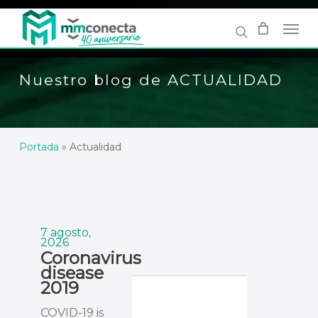
Skip
to
main
content
Nuestro blog de ACTUALIDAD
Portada
»
Actualidad
7 agosto,
2026
Coronavirus
disease
2019
COVID-19 is