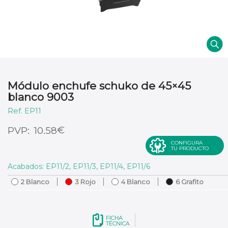
Módulo enchufe schuko de 45×45
blanco 9003
EP11
€
10.58
CONFIGURA
TU PRODUCTO
Acabados: EP11/2, EP11/3, EP11/4, EP11/6
2 Blanco
3 Rojo
4 Blanco
6 Grafito