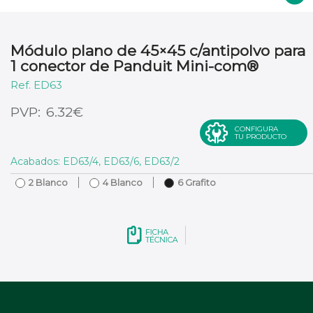
Módulo plano de 45×45 c/antipolvo para
1 conector de Panduit Mini-com®
ED63
€
6.32
CONFIGURA
TU PRODUCTO
Acabados: ED63/4, ED63/6, ED63/2
2 Blanco
4 Blanco
6 Grafito