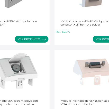
o de 45X45 s/antipolvo con
Módulo plano de 45×45 s/antipolvo
SAT
conector XLR hembra soldar
Ref:
EDXC
inado 45X45 c/antipolvo con
Módulo inclinado de 45×45 con ad
nijack hembra – hembra
VGA Hembra – Hembra