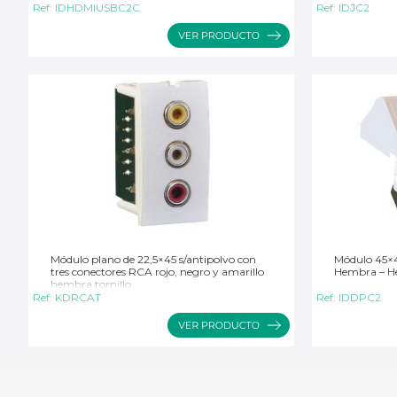
Ref:
IDHDMIUSBC2C
Ref:
IDJC2
Módulo plano de 22,5×45 s/antipolvo con
Módulo 45×4
tres conectores RCA rojo, negro y amarillo
Hembra – 
hembra tornillo
Ref:
KDRCAT
Ref:
IDDPC2