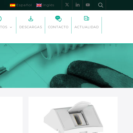
Español
Inglés
x-
linkedin
youtube
twitter
DESCARGAS
CONTACTO
ACTUALIDAD
TOS