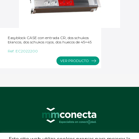
Easyblock CASE con entrada CR, dos schukos
blancos, dos schukos rojos, dos huecos de 45×45
Ref:
EC2022200
© 2026 MMConecta. Camino de Torrejón 14, 28864 Ajalvir (Madrid) - (34) 91
Este sitio web utiliza cookies propias para mejorar la