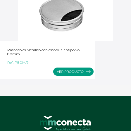
Pasacables Metálico con escobilla antipolvo
80mm
Ref:
P80M/9