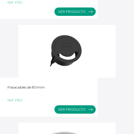
Ref:
P60
Pasacables de 80mm
Ref:
P80