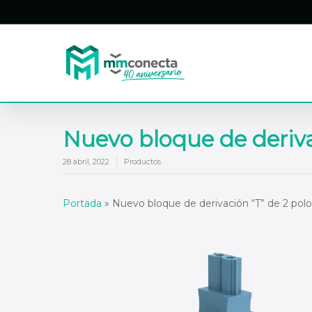
Skip
to
main
content
Nuevo bloque de deriva
28 abril, 2022
Productos
Portada
»
Nuevo bloque de derivación “T” de 2 polo