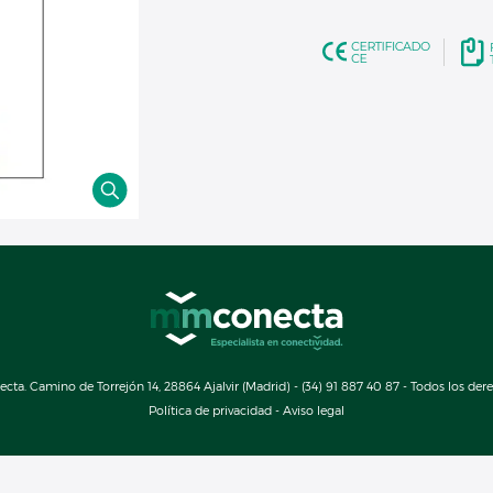
a. Camino de Torrejón 14, 28864 Ajalvir (Madrid) - (34) 91 887 40 87 - Todos los der
Política de privacidad
-
Aviso legal