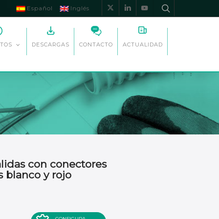
Español
Inglés
x-
linkedin
youtube
twitter
DESCARGAS
CONTACTO
ACTUALIDAD
TOS
alidas con conectores
s blanco y rojo
CONFIGURA