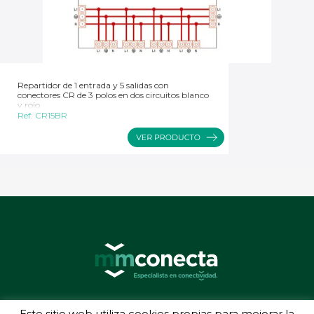
Repartidor de 1 entrada y 5 salidas con
conectores CR de 3 polos en dos circuitos blanco
y rojo
Ref:
CR15BR
© 2026 MMConecta. Camino de Torrejón 14, 28864 Ajalvir (Madrid) - (34) 91
Este sitio web utiliza cookies propias para mejorar la