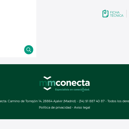
a. Camino de Torrejón 14, 28864 Ajalvir (Madrid) - (34) 91 887 40 87 - Todos los der
Política de privacidad
-
Aviso legal