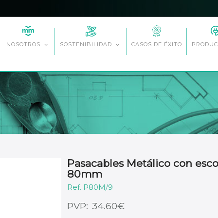
CASOS DE ÉXITO
NOSOTROS
SOSTENIBILIDAD
PRODUC
Pasacables Metálico con escob
80mm
P80M/9
€
34.60