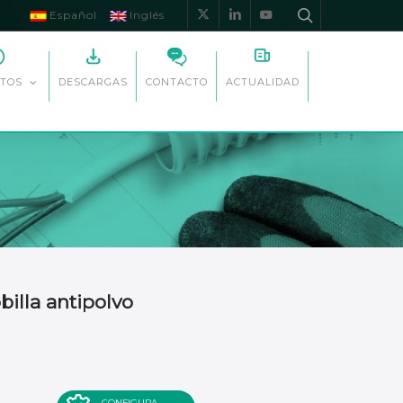
Español
Inglés
x-
linkedin
youtube
twitter
DESCARGAS
CONTACTO
ACTUALIDAD
TOS
illa antipolvo
CONFIGURA