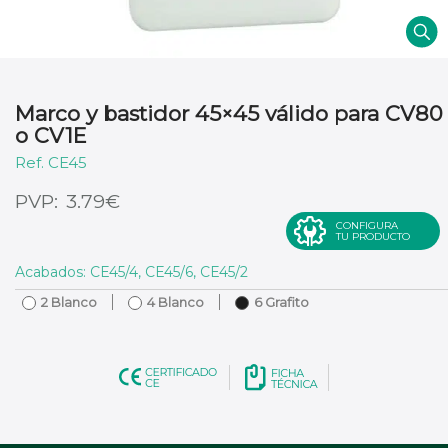
Marco y bastidor 45×45 válido para CV80
o CV1E
CE45
€
3.79
CONFIGURA
TU PRODUCTO
Acabados: CE45/4, CE45/6, CE45/2
2 Blanco
4 Blanco
6 Grafito