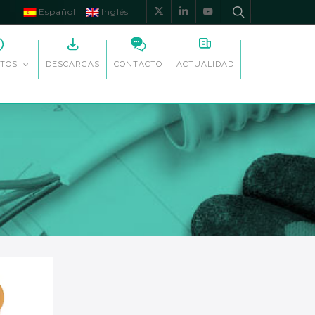
Español
Inglés
x-
linkedin
youtube
twitter
DESCARGAS
CONTACTO
ACTUALIDAD
TOS