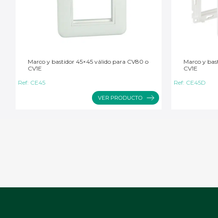
Marco y bastidor 45×45 válido para CV80 o
Marco y bast
CV1E
CV1E
Ref:
CE45
Ref:
CE45D