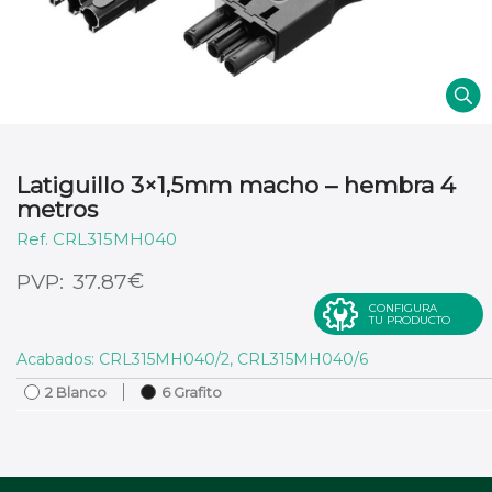
Latiguillo 3×1,5mm macho – hembra 4
metros
CRL315MH040
€
37.87
CONFIGURA
TU PRODUCTO
Acabados: CRL315MH040/2, CRL315MH040/6
2 Blanco
6 Grafito