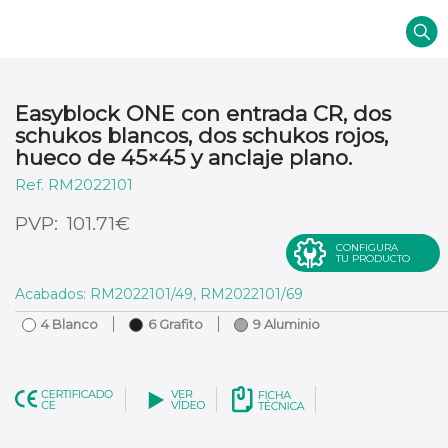
Easyblock ONE con entrada CR, dos
schukos blancos, dos schukos rojos,
hueco de 45×45 y anclaje plano.
RM2022101
€
101.71
CONFIGURA
TU PRODUCTO
Acabados: RM2022101/49, RM2022101/69
4 Blanco
6 Grafito
9 Aluminio