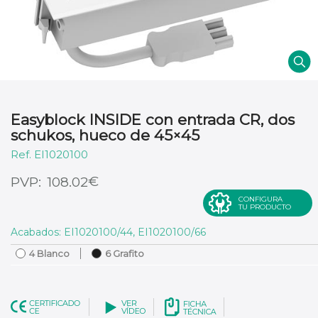
Easyblock INSIDE con entrada CR, dos
schukos, hueco de 45×45
EI1020100
€
108.02
CONFIGURA
TU PRODUCTO
Acabados: EI1020100/44, EI1020100/66
4 Blanco
6 Grafito