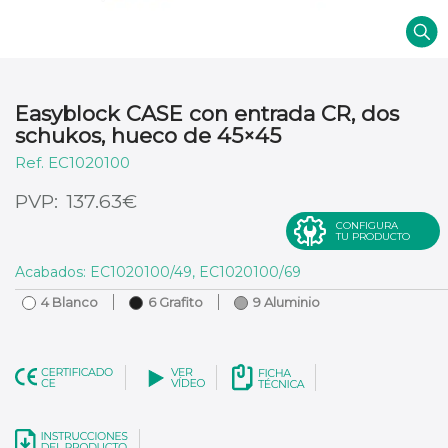
Easyblock CASE con entrada CR, dos
schukos, hueco de 45×45
EC1020100
€
137.63
CONFIGURA
TU PRODUCTO
Acabados: EC1020100/49, EC1020100/69
4 Blanco
6 Grafito
9 Aluminio