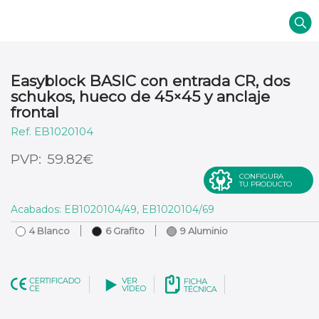
Easyblock BASIC con entrada CR, dos
schukos, hueco de 45×45 y anclaje
frontal
EB1020104
€
59.82
CONFIGURA
TU PRODUCTO
Acabados: EB1020104/49, EB1020104/69
4 Blanco
6 Grafito
9 Aluminio