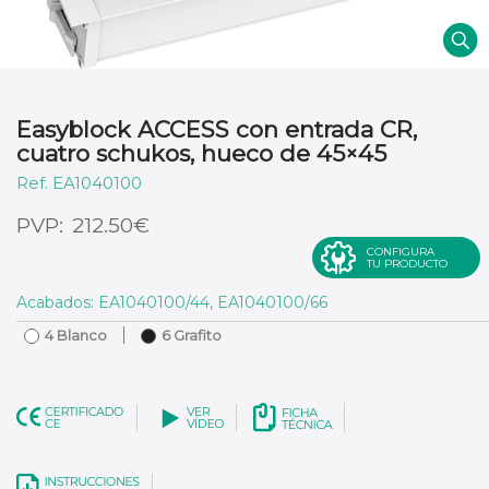
Easyblock ACCESS con entrada CR,
cuatro schukos, hueco de 45×45
EA1040100
€
212.50
CONFIGURA
TU PRODUCTO
Acabados: EA1040100/44, EA1040100/66
4 Blanco
6 Grafito