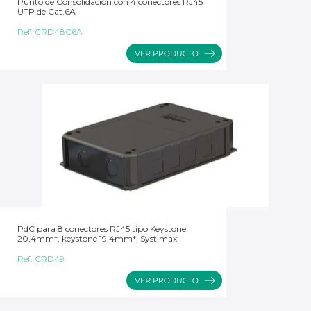
Punto de Consolidación con 4 conectores RJ45
UTP de Cat.6A
Ref:
CRD48C6A
PdC para 8 conectores RJ45 tipo Keystone
20,4mm*, keystone 19,4mm*, Systimax
Ref:
CRD49