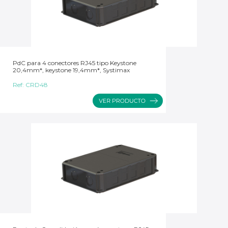
PdC para 4 conectores RJ45 tipo Keystone
20,4mm*, keystone 19,4mm*, Systimax
Ref:
CRD48