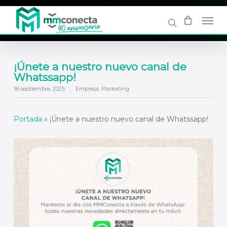
Skip
to
main
content
¡Únete a nuestro nuevo canal de
Whatssapp!
18 septiembre, 2025
Empresa
,
Marketing
Portada
»
¡Únete a nuestro nuevo canal de Whatssapp!