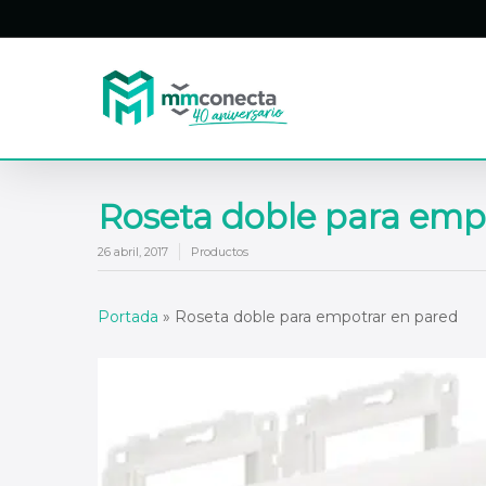
Skip
to
main
content
Roseta doble para emp
26 abril, 2017
Productos
Portada
»
Roseta doble para empotrar en pared