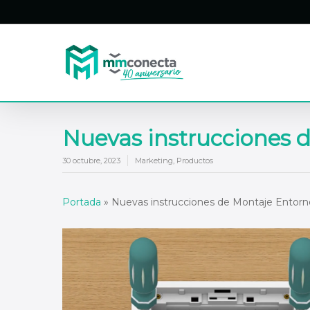
Skip
to
main
content
Nuevas instrucciones 
30 octubre, 2023
Marketing
,
Productos
Portada
»
Nuevas instrucciones de Montaje Entorn