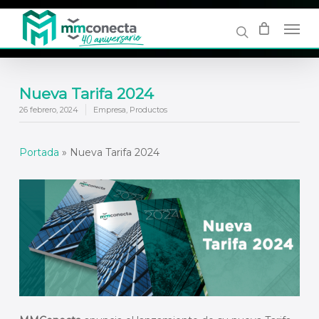
Skip
to
main
content
Nueva Tarifa 2024
26 febrero, 2024
Empresa
,
Productos
Portada
»
Nueva Tarifa 2024