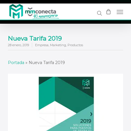
Skip
to
main
content
Nueva Tarifa 2019
28 enero, 2019
Empresa
,
Marketing
,
Productos
Portada
»
Nueva Tarifa 2019