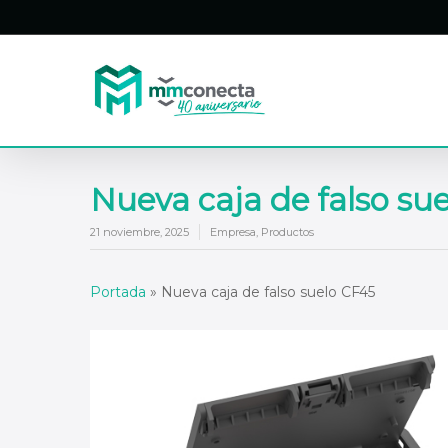
Skip
to
main
content
Nueva caja de falso su
21 noviembre, 2025
Empresa
,
Productos
Portada
»
Nueva caja de falso suelo CF45