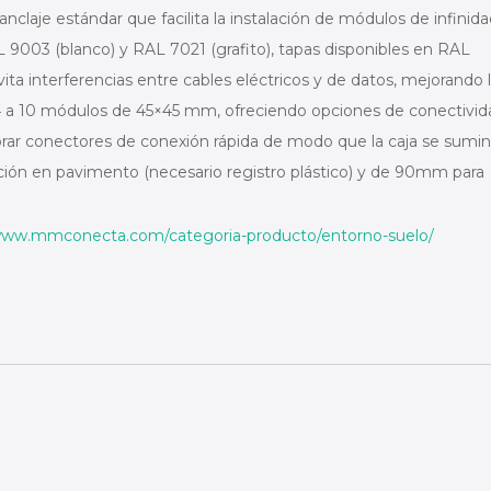
claje estándar que facilita la instalación de módulos de infinid
9003 (blanco) y RAL 7021 (grafito), tapas disponibles en RAL
ita interferencias entre cables eléctricos y de datos, mejorando 
4 a 10 módulos de 45×45 mm, ofreciendo opciones de conectivid
rar conectores de conexión rápida de modo que la caja se sumin
ón en pavimento (necesario registro plástico) y de 90mm para
/www.mmconecta.com/categoria-producto/entorno-suelo/