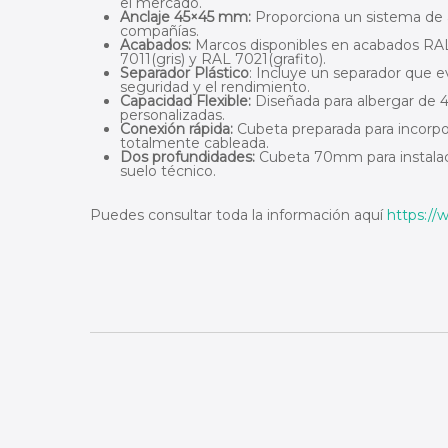
el mercado.
Anclaje 45×45 mm:
Proporciona un sistema de an
compañías.
Acabados:
Marcos disponibles en acabados RAL 
7011(gris) y RAL 7021(grafito).
Separador Plástico
: Incluye un separador que ev
seguridad y el rendimiento.
Capacidad Flexible:
Diseñada para albergar de 
personalizadas.
Conexión rápida:
Cubeta preparada para incorpo
totalmente cableada.
Dos profundidades:
Cubeta 70mm para instalaci
suelo técnico.
Puedes consultar toda la información aquí
https:/