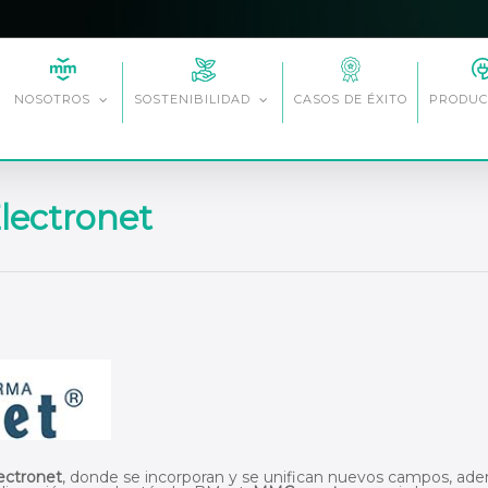
CASOS DE ÉXITO
NOSOTROS
SOSTENIBILIDAD
PRODUC
lectronet
ectronet
, donde se incorporan y se unifican nuevos campos, ad