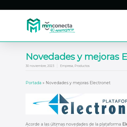
Skip
to
main
content
Novedades y mejoras E
30 noviembre, 2023
Empresa
,
Productos
Portada
»
Novedades y mejoras Electronet
Acorde a las últimas novedades de la plataforma
El