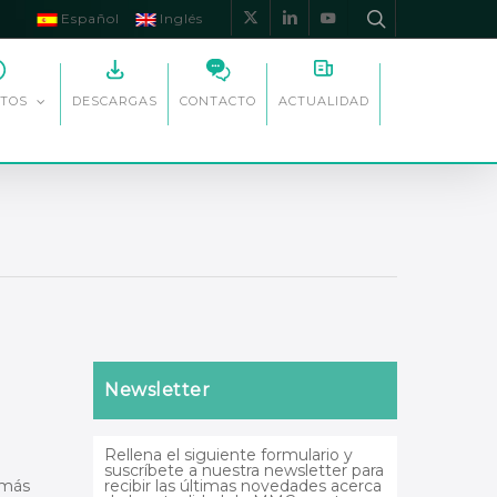
Español
Inglés
x-
linkedin
youtube
twitter
DESCARGAS
CONTACTO
ACTUALIDAD
TOS
Newsletter
Rellena el siguiente formulario y
suscríbete a nuestra newsletter para
emás
recibir las últimas novedades acerca