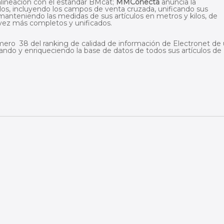
alineación con el estándar BMcat;
MMConecta
anuncia la
ulos, incluyendo los campos de venta cruzada, unificando sus
anteniendo las medidas de sus artículos en metros y kilos, de
vez más completos y unificados.
úmero 38 del ranking de calidad de información de Electronet de
orando y enriqueciendo la base de datos de todos sus artículos de