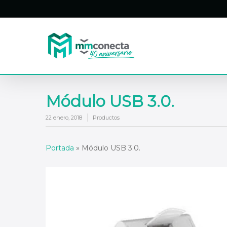
Skip
to
main
content
Módulo USB 3.0.
22 enero, 2018
Productos
Portada
»
Módulo USB 3.0.