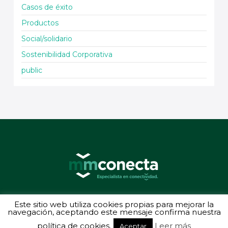
Casos de éxito
Productos
Social/solidario
Sostenibilidad Corporativa
public
© 2026 MMConecta. Camino de Torrejón 14, 28864 Ajalvir (Madrid) - (34) 91
Este sitio web utiliza cookies propias para mejorar la
887 40 87 - Todos los derechos reservados
navegación, aceptando este mensaje confirma nuestra
Política de privacidad
-
Aviso legal
política de cookies.
Leer más
Aceptar