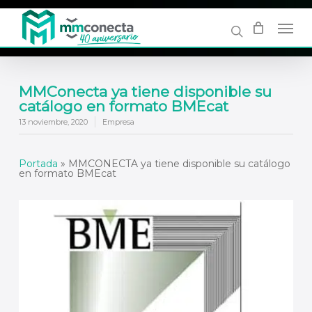
Skip
to
main
content
MMConecta ya tiene disponible su
catálogo en formato BMEcat
13 noviembre, 2020
Empresa
Portada
»
MMCONECTA ya tiene disponible su catálogo
en formato BMEcat