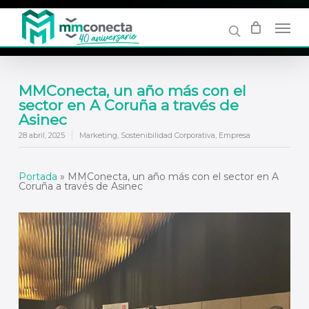
Skip
to
main
content
MMConecta, un año más con el
sector en A Coruña a través de
Asinec
28 abril, 2025
Marketing
,
Sostenibilidad Corporativa
,
Empresa
Portada
»
MMConecta, un año más con el sector en A
Coruña a través de Asinec