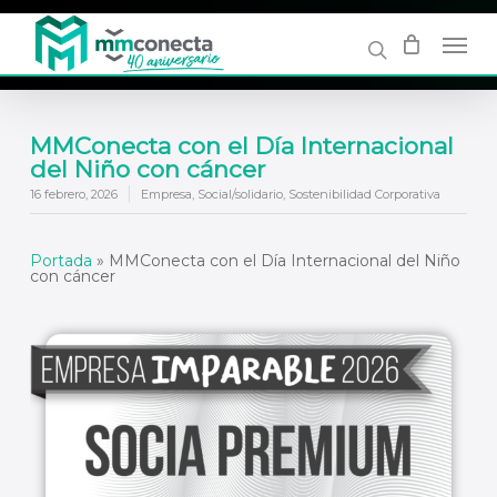
Skip
to
main
content
MMConecta con el Día Internacional
del Niño con cáncer
16 febrero, 2026
Empresa
,
Social/solidario
,
Sostenibilidad Corporativa
Portada
»
MMConecta con el Día Internacional del Niño
con cáncer