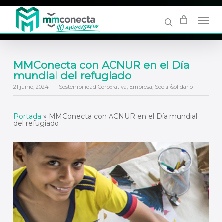
Skip
to
main
content
MMConecta con ACNUR en el Día
mundial del refugiado
21 junio, 2024
Sostenibilidad Corporativa
,
Empresa
,
Social/solidario
Portada
»
MMConecta con ACNUR en el Día mundial
del refugiado