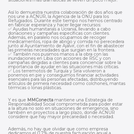
situaciones más dramáticas se lleven un poco mejor.
Así lo demuestra nuestra colaboración de dos años que
nos une a ACNUR, la Agencia de la ONU para los
Refugiados. Durante este tiempo nos hemos centrado
en fabricar esperanza y hacer llegar recursos:
✅ Ayudas humanitarias a Ucrania, llevando a cabo
donaciones y campañas específicas con clientes.
Además, en paralelo nos ocupamos de recoger
medicamentos, ropa de abrigo y comida no perecedera
junto al Ayuntamiento de Ajalvir, con el fin de abastecer
las primeras necesidades que surgían en la frontera.
✅ También nos pusimos manos a la obra con las
inundaciones en Libia con acciones de RSC y con
campañas dirigidas a clientes para concienciar sobre la
importancia de ayudar en las situaciones más críticas.
✅ Los terremotos de Turquía y Siria volvieron a
ponernos en pie y conseguimos financiar actividades
esenciales para las personas afectadas, distribuyendo
artículos de primera necesidad como colchones, mantas
térmicas o lonas plásticas.
Y es que
MMConecta
mantiene una Estrategia de
Responsabilidad Social comprometida para poder estar
a la altura no solo en situaciones de emergencia, sino
también en proyectos a largo plazo, donde ACNUR
considere que hay mayor precariedad o necesidad.
Además, no hay que olvidar que como empresa
dedicamos el 0,7% de nuestra facturación anual a