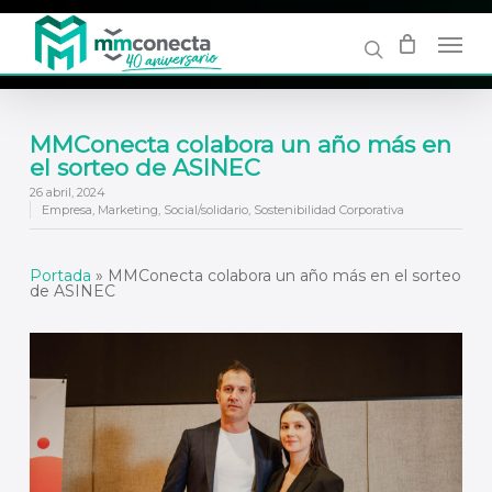
Skip
to
main
content
MMConecta colabora un año más en
el sorteo de ASINEC
26 abril, 2024
Empresa
,
Marketing
,
Social/solidario
,
Sostenibilidad Corporativa
Portada
»
MMConecta colabora un año más en el sorteo
de ASINEC