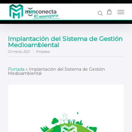
Skip
to
main
content
Implantación del Sistema de Gestión
Medioambiental
23 marzo, 2021
Empresa
Portada
»
Implantación del Sistema de Gestión
Medioambiental