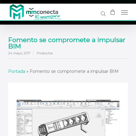
Skip
to
main
content
Fomento se compromete a impulsar
BIM
24 mayo, 2017
Productos
Portada
»
Fomento se compromete a impulsar BIM