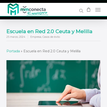
Skip
to
main
content
Escuela en Red 2.0 Ceuta y Melilla
25 marzo, 2024
Empresa
,
Casos de éxito
Portada
»
Escuela en Red 2.0 Ceuta y Melilla