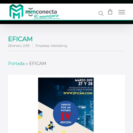
Skip
to
main
content
EFICAM
28 enero, 2019
Empresa
,
Marketing
Portada
»
EFICAM