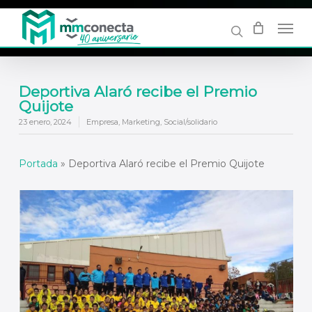
Skip
to
main
content
Deportiva Alaró recibe el Premio
Quijote
23 enero, 2024
Empresa
,
Marketing
,
Social/solidario
Portada
»
Deportiva Alaró recibe el Premio Quijote