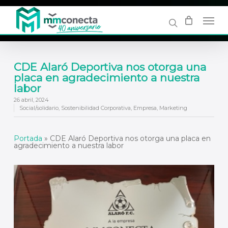
Skip
to
main
content
CDE Alaró Deportiva nos otorga una
placa en agradecimiento a nuestra
labor
26 abril, 2024
Social/solidario
,
Sostenibilidad Corporativa
,
Empresa
,
Marketing
Portada
»
CDE Alaró Deportiva nos otorga una placa en
agradecimiento a nuestra labor