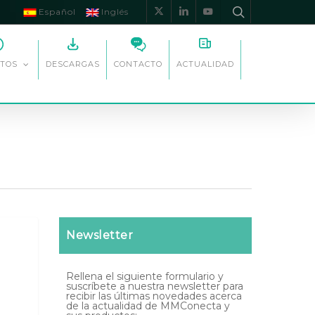
Español
Inglés
x-
linkedin
youtube
twitter
DESCARGAS
CONTACTO
ACTUALIDAD
TOS
Newsletter
Rellena el siguiente formulario y
suscríbete a nuestra newsletter para
recibir las últimas novedades acerca
de la actualidad de MMConecta y