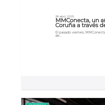
28 abril, 2025
MMConecta, un añ
Coruña a través d
El pasado viernes, MMConecta
de…
MMConecta
y