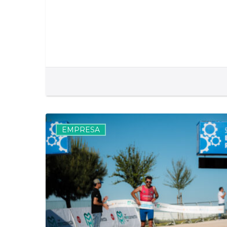
V
Carrera
EMPRESA
Solidaria
de
las
Enfermedades
Reumáticas