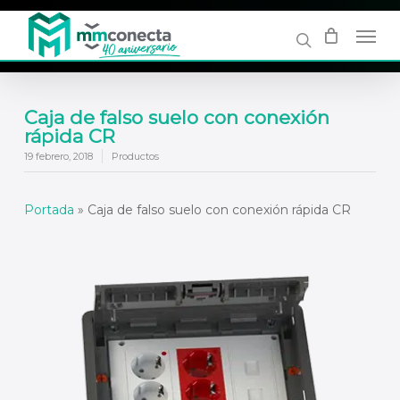
Skip
to
main
content
Caja de falso suelo con conexión
rápida CR
19 febrero, 2018
Productos
Portada
»
Caja de falso suelo con conexión rápida CR