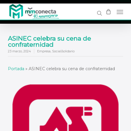
Skip
to
main
content
ASINEC celebra su cena de
confraternidad
23 marzo, 2024
Empresa
,
Social/solidario
Portada
»
ASINEC celebra su cena de confraternidad