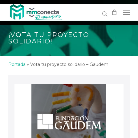
Skip
to
main
content
¡VOTA TU PROYECTO
SOLIDARIO!
Portada
»
Vota tu proyecto solidario – Gaudem