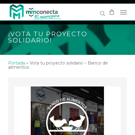
Skip
to
main
content
¡VOTA TU PROYECTO
SOLIDARIO!
Portada
»
Vota tu proyecto solidario – Banco de
alimentos