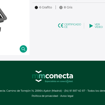
6 Grafito
8 Gris
a. Camino de Torrejón 14, 28864 Ajalvir (Madrid) - (34) 91 887 40 87 - Todos los der
Política de privacidad
-
Aviso legal