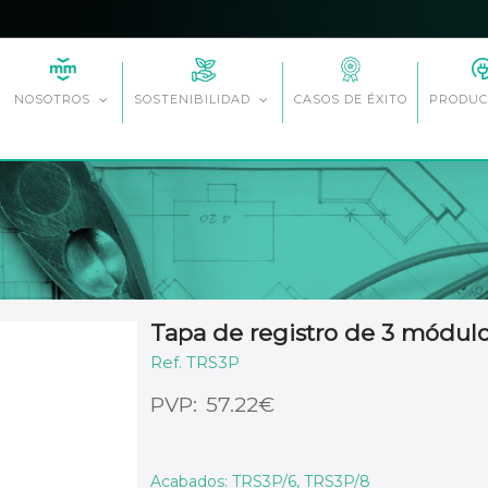
CASOS DE ÉXITO
NOSOTROS
SOSTENIBILIDAD
PRODUC
Tapa de registro de 3 módul
TRS3P
€
57.22
Acabados: TRS3P/6, TRS3P/8