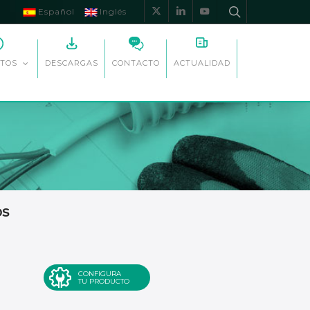
Español
Inglés
x-
linkedin
youtube
twitter
DESCARGAS
CONTACTO
ACTUALIDAD
TOS
os
CONFIGURA
TU PRODUCTO